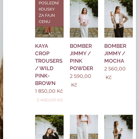
POSLEDNÍ
KOUSKY
ZA FAJN
CENU
KAYA
BOMBER
BOMBER
CROP
JIMMY /
JIMMY /
TROUSERS
PINK
MOCHA
/ WILD
POWDER
2 560,00
PINK-
2 590,00
Kč
BROWN
Kč
1 850,00
Kč
2 450,00
Kč