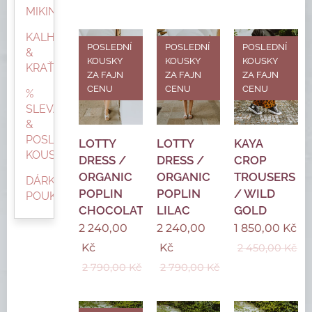
MIKINY
KALHOTY
POSLEDNÍ
POSLEDNÍ
POSLEDNÍ
&
KOUSKY
KOUSKY
KOUSKY
KRAŤASY
ZA FAJN
ZA FAJN
ZA FAJN
CENU
CENU
CENU
%
SLEVA
&
POSLEDNÍ
LOTTY
LOTTY
KAYA
KOUSKY
DRESS /
DRESS /
CROP
ORGANIC
ORGANIC
TROUSERS
DÁRKOVÝ
POPLIN
POPLIN
/ WILD
POUKAZ
CHOCOLATE
LILAC
GOLD
2 240,00
2 240,00
1 850,00
Kč
Kč
Kč
2 450,00
Kč
2 790,00
Kč
2 790,00
Kč