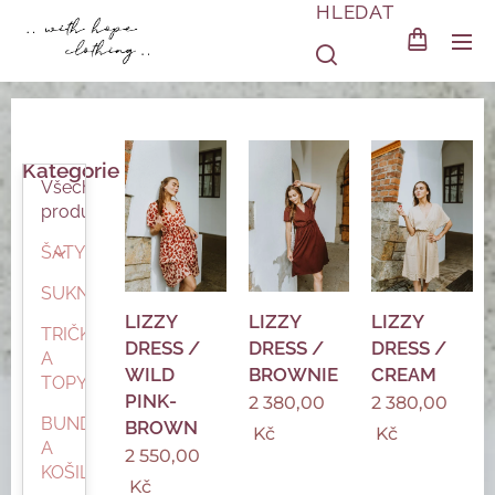
HLEDAT
Kategorie
Všechny
produkty
ŠATY
SUKNĚ
LIZZY
LIZZY
LIZZY
TRIČKA
DRESS /
DRESS /
DRESS /
A
WILD
BROWNIE
CREAM
TOPY
PINK-
2 380,00
2 380,00
BUNDY
BROWN
Kč
Kč
A
2 550,00
KOŠILE
Kč