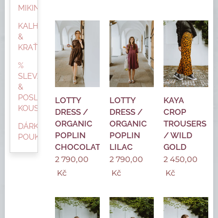
MIKINY
KALHOTY
&
KRAŤASY
%
SLEVA
&
POSLEDNÍ
LOTTY
LOTTY
KAYA
KOUSKY
DRESS /
DRESS /
CROP
ORGANIC
ORGANIC
TROUSERS
DÁRKOVÝ
POPLIN
POPLIN
/ WILD
POUKAZ
CHOCOLATE
LILAC
GOLD
2 790,00
2 790,00
2 450,00
Kč
Kč
Kč