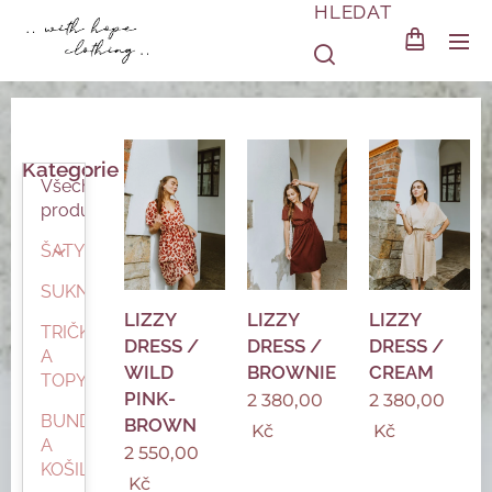
HLEDAT
Kategorie
Všechny
produkty
ŠATY
SUKNĚ
LIZZY
LIZZY
LIZZY
TRIČKA
DRESS /
DRESS /
DRESS /
A
WILD
BROWNIE
CREAM
TOPY
PINK-
2 380,00
2 380,00
BUNDY
BROWN
Kč
Kč
A
2 550,00
KOŠILE
Kč