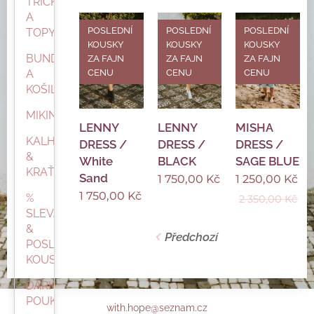
TRIČKA
A
POSLEDNÍ
POSLEDNÍ
POSLEDNÍ
TOPY
KOUSKY
KOUSKY
KOUSKY
BUNDY
ZA FAJN
ZA FAJN
ZA FAJN
CENU
CENU
CENU
A
KOŠILE
MIKINY
LENNY
LENNY
MISHA
KALHOTY
DRESS /
DRESS /
DRESS /
&
White
BLACK
SAGE BLUE
KRAŤASY
Sand
1 750,00
Kč
1 250,00
Kč
1 750,00
Kč
%
2 350,00
Kč
SLEVA
&
Předchozí
POSLEDNÍ
KOUSKY
DÁRKOVÝ
POUKAZ
with.hope@seznam.cz