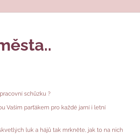
města..
 pracovní schůzku ?
ou Vašim parťákem pro každé jarní i letní
kvetlých luk a hájů tak mrkněte, jak to na nich