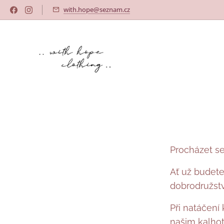
with.hope@seznam.cz
Procházet se
Ať už budete
dobrodružstv
Při natáčení
našim kalhot