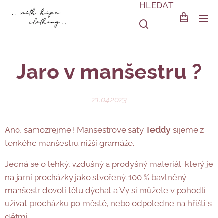
HLEDAT
Jaro v manšestru ?
21.04.2023
Teddy
Ano, samozřejmě ! Manšestrové šaty
šijeme z
tenkého manšestru nižší gramáže.
Jedná se o lehký, vzdušný a prodyšný materiál, který je
na jarní procházky jako stvořený. 100 % bavlněný
manšestr dovolí tělu dýchat a Vy si můžete v pohodlí
užívat procházku po městě, nebo odpoledne na hřišti s
dětmi .