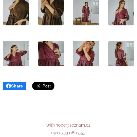
Share
with.hope@seznam.cz
+420 739 080 553