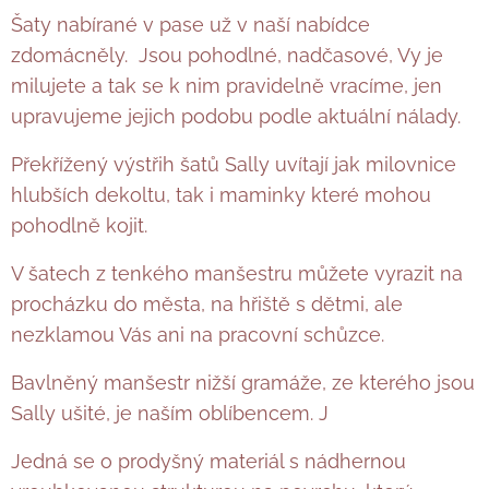
Šaty nabírané v pase už v naší nabídce
zdomácněly. Jsou pohodlné, nadčasové, Vy je
milujete a tak se k nim pravidelně vracíme, jen
upravujeme jejich podobu podle aktuální nálady.
Překřížený výstřih šatů Sally uvítají jak milovnice
hlubších dekoltu, tak i maminky které mohou
pohodlně kojit.
V šatech z tenkého manšestru můžete vyrazit na
procházku do města, na hřiště s dětmi, ale
nezklamou Vás ani na pracovní schůzce.
Bavlněný manšestr nižší gramáže, ze kterého jsou
Sally ušité, je naším oblíbencem. J
Jedná se o prodyšný materiál s nádhernou