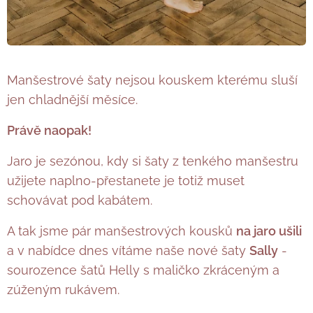
Manšestrové šaty nejsou kouskem kterému sluší
jen chladnější měsíce.
Právě naopak!
Jaro je sezónou, kdy si šaty z tenkého manšestru
užijete naplno-přestanete je totiž muset
schovávat pod kabátem.
A tak jsme pár manšestrových kousků
na jaro ušili
a v nabídce dnes vítáme naše nové šaty
Sally
-
sourozence šatů Helly s maličko zkráceným a
zúženým rukávem.