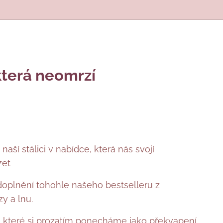
 která neomrzí
aší stálici v nabídce, která nás svojí
zet 🤍
 doplnění tohohle našeho bestselleru z
y a lnu.
, které si prozatím ponecháme jako překvapení,