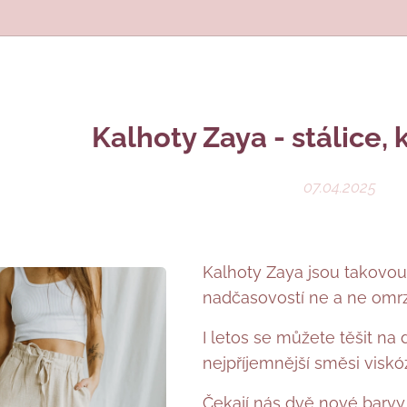
Kalhoty Zaya - stálice,
07.04.2025
Kalhoty Zaya jsou takovou n
nadčasovostí ne a ne omr
I letos se můžete těšit na
nejpříjemnější směsi viskóz
Čekají nás dvě nové barvy