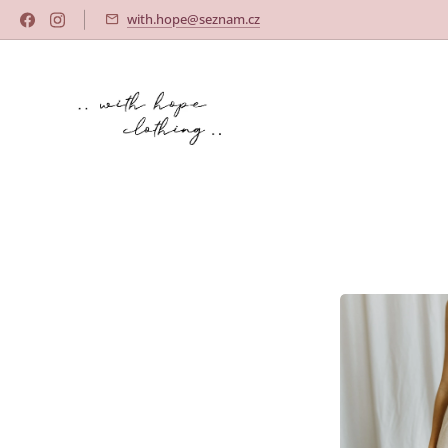
with.hope@seznam.cz