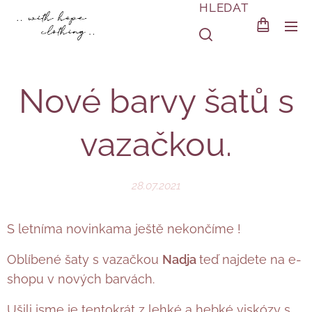
HLEDAT
Nové barvy šatů s
vazačkou.
28.07.2021
S letníma novinkama ještě nekončíme !
Oblíbené šaty s vazačkou
Nadja
teď najdete na e-
shopu v nových barvách.
Ušili jsme je tentokrát z lehké a hebké viskózy s