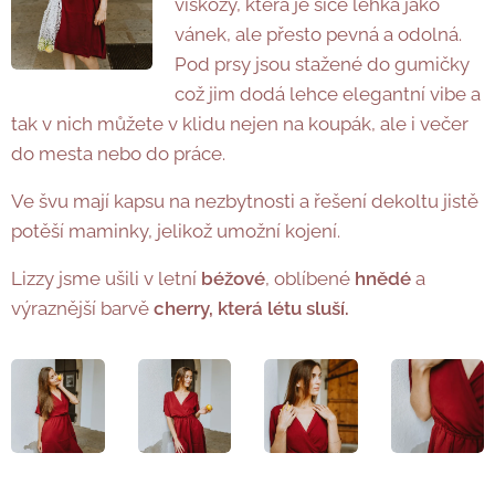
viskózy, která je sice lehká jako
vánek, ale přesto pevná a odolná.
Pod prsy jsou stažené do gumičky
což jim dodá lehce elegantní vibe a
tak v nich můžete v klidu nejen na koupák, ale i večer
do mesta nebo do práce.
Ve švu mají kapsu na nezbytnosti a řešení dekoltu jistě
potěší maminky, jelikož umožní kojení.
Lizzy jsme ušili v letní
béžové
, oblíbené
hnědé
a
výraznější barvě
cherry, která létu sluší.