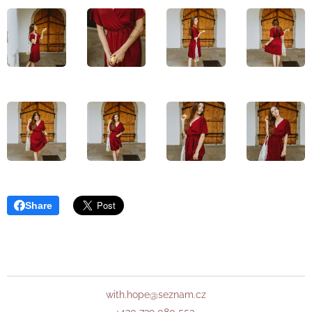
Share
with.hope@seznam.cz