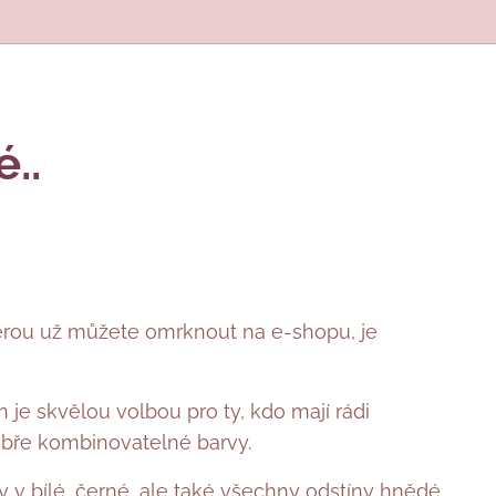
..
kterou už můžete omrknout na e-shopu, je
n je skvělou volbou pro ty, kdo mají rádi
dobře kombinovatelné barvy.
y v bílé, černé, ale také všechny odstíny hnědé