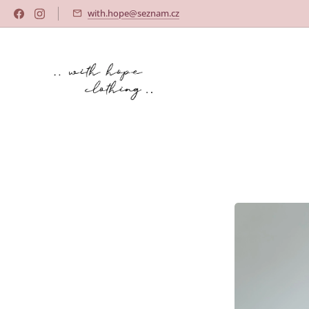
with.hope@seznam.cz