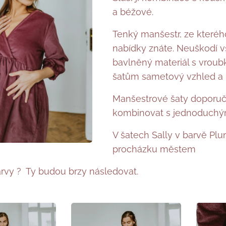
a béžové.
Tenký manšestr, ze kterého 
nabídky znáte. Neuškodí v
bavlněný materiál s vrou
šatům sametový vzhled a 
Manšestrové šaty doporuču
kombinovat s jednoduchým
V šatech Sally v barvě Plu
procházku městem 🤍
arvy ? Ty budou brzy následovat.