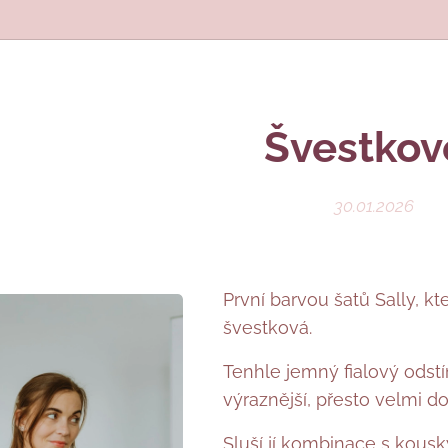
Švestkové
30.01.2026
První barvou šatů Sally, 
švestková.
Tenhle jemný fialový odstí
výraznější, přesto velmi 
Sluší jí kombinace s kousk