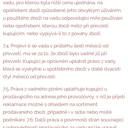
vadu, pro kterou byla nižší cena ujednána, na
opotřebení zboží způsobené jeho obvyklým užíváním,
u použitého zboží na vadu odpovídající míře používání
nebo opotřebení, kterou zboží mělo při převzetí
kupujícím, nebo vyplývá-li to z povahy zboží.
7.4. Projeví-li se vada v průběhu šesti měsíců od
převzetí, má se za to, že zboží bylo vadné již při
převzetí. Kupující je oprávněn uplatnit právo z vady,
která se vyskytne u spotřebního zboží v době dvaceti
čtyř měsíců od převzetí.
7.5. Práva z vadného plnění uplatňuje kupující u
prodávajícího na adrese jeho provozovny, v níž je přijetí
reklamace možné s ohledem na sortiment
prodávaného zboží, případně i v sídle nebo místě
podnikání. 7.6. Další práva a povinnosti stran související
s odpovědností prodávajícího za vady může upravit