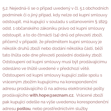
5.2. Nejedná-li se o případ uvedený v čl. 5.1 obchodních
podmínek či o jiný případ, kdy nelze od kupní smlouvy
odstoupit, má kupující v souladu s ustanovením § 1829
odst. 1 občanského zákoníku právo od kupní smlouvy
odstoupit, a to do čtrnácti (14) dnů od převzetí zboží,
přičemž v případě, že předmětem kupní smlouvy je
několik druhů zboží nebo dodání několika částí, běží
tato lhůta ode dne převzetí poslední dodávky zboží.
Odstoupení od kupní smlouvy musí být prodávajícímu
odesláno ve lhůtě uvedené v předchozí větě.
Odstoupení od kupní smlouvy kupující zašle spolu s
vráceným zbožím kupujícímu na korespondenční
adresu prodávajícího či na adresu elektronické pošty
prodávajícího
with.hope@seznam.cz.
Vrácené zboží
pak kupující odešle na výše uvedenou korespondenční
adresu
poštou
, nebo prostřednictvím služby