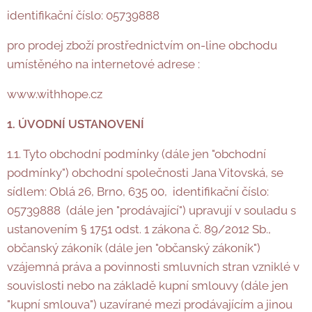
identifikační číslo: 05739888
pro prodej zboží prostřednictvím on-line obchodu
umístěného na internetové adrese :
www.withhope.cz
1. ÚVODNÍ USTANOVENÍ
1.1. Tyto obchodní podmínky (dále jen "obchodní
podmínky") obchodní společnosti Jana Vitovská, se
sídlem: Oblá 26, Brno, 635 00, identifikační číslo:
05739888 (dále jen "prodávající") upravují v souladu s
ustanovením § 1751 odst. 1 zákona č. 89/2012 Sb.,
občanský zákoník (dále jen "občanský zákoník")
vzájemná práva a povinnosti smluvních stran vzniklé v
souvislosti nebo na základě kupní smlouvy (dále jen
"kupní smlouva") uzavírané mezi prodávajícím a jinou