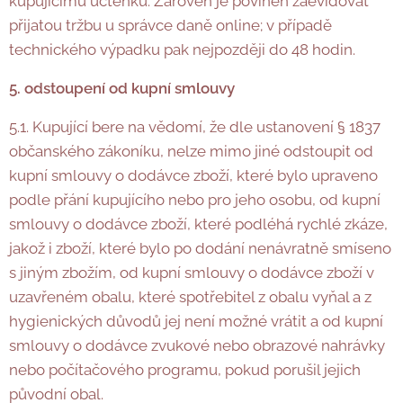
kupujícímu účtenku. Zároveň je povinen zaevidovat
přijatou tržbu u správce daně online; v případě
technického výpadku pak nejpozději do 48 hodin.
5. odstoupení od kupní smlouvy
5.1. Kupující bere na vědomí, že dle ustanovení § 1837
občanského zákoníku, nelze mimo jiné odstoupit od
kupní smlouvy o dodávce zboží, které bylo upraveno
podle přání kupujícího nebo pro jeho osobu, od kupní
smlouvy o dodávce zboží, které podléhá rychlé zkáze,
jakož i zboží, které bylo po dodání nenávratně smíseno
s jiným zbožím, od kupní smlouvy o dodávce zboží v
uzavřeném obalu, které spotřebitel z obalu vyňal a z
hygienických důvodů jej není možné vrátit a od kupní
smlouvy o dodávce zvukové nebo obrazové nahrávky
nebo počítačového programu, pokud porušil jejich
původní obal.