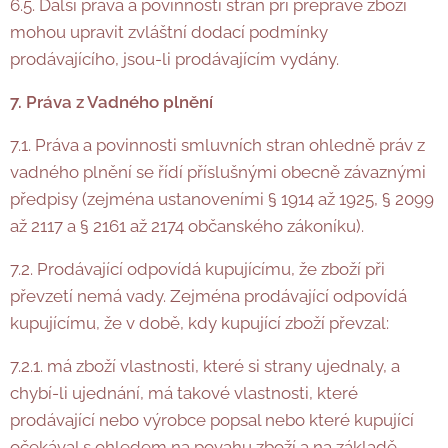
6.5. Další práva a povinnosti stran při přepravě zboží
mohou upravit zvláštní dodací podmínky
prodávajícího, jsou-li prodávajícím vydány.
7. Práva z Vadného plnění
7.1. Práva a povinnosti smluvních stran ohledně práv z
vadného plnění se řídí příslušnými obecně závaznými
předpisy (zejména ustanoveními § 1914 až 1925, § 2099
až 2117 a § 2161 až 2174 občanského zákoníku).
7.2. Prodávající odpovídá kupujícímu, že zboží při
převzetí nemá vady. Zejména prodávající odpovídá
kupujícímu, že v době, kdy kupující zboží převzal:
7.2.1. má zboží vlastnosti, které si strany ujednaly, a
chybí-li ujednání, má takové vlastnosti, které
prodávající nebo výrobce popsal nebo které kupující
očekával s ohledem na povahu zboží a na základě