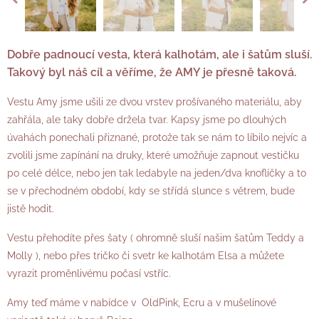
Dobře padnoucí vesta, která kalhotám, ale i šatům sluší.
Takový byl náš cíl a věříme, že AMY je přesně taková.
Vestu Amy jsme ušili ze dvou vrstev prošívaného materiálu, aby
zahřála, ale taky dobře držela tvar. Kapsy jsme po dlouhých
úvahách ponechali přiznané, protože tak se nám to líbilo nejvíc a
zvolili jsme zapínání na druky, které umožňuje zapnout vestičku
po celé délce, nebo jen tak ledabyle na jeden/dva knoflíčky a to
se v přechodném období, kdy se střídá slunce s větrem, bude
jistě hodit.
Vestu přehodíte přes šaty ( ohromně sluší našim šatům Teddy a
Molly ), nebo přes tričko či svetr ke kalhotám Elsa a můžete
vyrazit proměnlivému počasí vstříc.
Amy teď máme v nabídce v OldPink, Ecru a v mušelínové