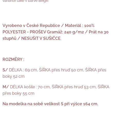
variantě také v barvě Beige.
Vyrobeno v České Republice / Materiál :
100%
POLYESTER - PROŠEV Gramáž: 240 g/m2 / Prát na 30
stupňů / NESUŠIT V SUŠIČCE
.
ROZMĚRY :
S/
DÉLKA : 69 cm, ŠÍŘKA přes hruď 50 cm, ŠÍŘKA přes
boky 52 cm
M/
DÉLKA košile : 70 cm, ŠÍŘKA přes hruď 53 cm, ŠÍŘKA
přes boky 55 cm
Na modelka na sobě velikost S při výšce 164 cm.