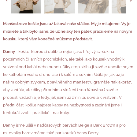
Manšestrové košile jsou už taková naše stálice. My je milujeme, Vy je
milujete a tak bylo jasné, že už nějaký ten pátek pracujeme na novým
kousku, který Vám konečně můžeme představit.
Danny
- košile, kterou si oblíbíte nejen jako hřejivý svršek na
podzimních či jarních procházkách, ale také jako kousek vhodný k
vrstvení pod kabát nebo bundu. Díky crop strihu ji skvěle unosíte nejen
ke kalhotám všeho druhu, ale i k šatům a sukním. Ušitá je, jak už je
našim dobrým zvykem, z bavlněného manšestru gramáže "tak akorát",
aby zahřála, ale díky přírodnímu složení ( 100 % bavlna ) skvěle
propustí vzduch a je tedy, jak jsem už zmínila, skvělá k vrstvení. V
přední části košile najdete kapsy na nezbytnosti a zapínání jsme i
tentokrát zvolili praktické - na druky.
Danny jsme ušili v nadčasových barvách Beige a Dark Brown a pro
milovníky barev máme také pár kousků barvy Berry.