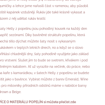
gumičky a lehce jsme nařasili část v ramenou, aby působil
ještě kapánek vzdušněji. Rukáv jde také krásně vykasat a
rázem z něj udělat rukáv kratší.
Šaty Helly z popelínu jsou pohodlný kousek na každý den
napříč sezónami. Díky bavlněné struktuře popelínu, která
nechá tělo dýchat můžete šaty nosit s vykasaným
rukávkem v teplých letních dnech, no a když se o slovo
přihlásí chladnější dny, šaty pohodlně využijete jako základ
pro vrstvení. Slušet jim to bude se svetrem, křivákem i pod
vlněným kabátem. Ať už vyrazíte na večírek, do práce, nebo
na kafe s kamarádkou, v šatech Helly z popelínu se budete
cítit jako v bavlnce. Vybírat můžete z barev Emerald, Wine
a pro milovníky přírodních odstínů máme v nabídce barvy
Brown a Beige.
VÍCE O MATERIÁLU POPELÍN si můžete přečíst zde