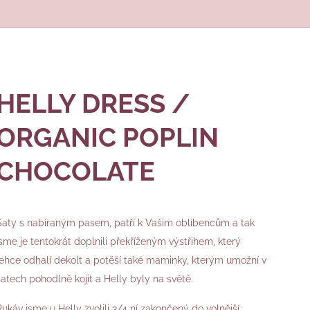
HELLY DRESS /
ORGANIC POPLIN
CHOCOLATE
Šaty s nabíraným pasem, patří k Vašim oblíbencům a tak
jsme je tentokrát doplnili překříženým výstřihem, který
lehce odhalí dekolt a potěší také maminky, kterým umožní v
šatech pohodlně kojit a Helly byly na světě.
Rukáv jsme u Helly zvolili 3/4 ní zakončený do volnější