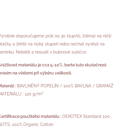
Výrobek doporučujeme prát na 30 stupňů, ždímat na nižší
otáčky a žehlit na nízký stupeň nebo nechat vyvěsit na
ramínku. Nebělit a nesušit v bubnové sušičce.
Srážlivost materiálu je cca 5-10%, berte tuto skutečnost
prosím na vědomí při výběru velikosti.
Materiál :
BAVLNĚNÝ POPELÍN / 100% BAVLNA / GRAMÁŽ
MATERIÁLU : 120 g/m²
Certifikace p
oužitého materiálu :
OEKOTEX Standard 100 ,
GOTS, 100% Organic Cotton