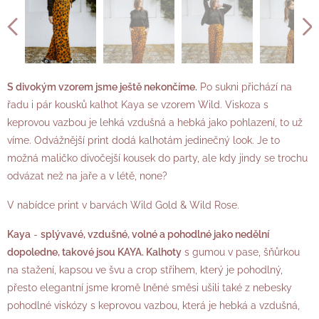
S divokým vzorem jsme ještě nekončíme.
Po sukni přichází na
řadu i pár kousků kalhot Kaya se vzorem Wild. Viskoza s
keprovou vazbou je lehká vzdušná a hebká jako pohlazení, to už
víme. Odvážnější print dodá kalhotám jedinečný look. Je to
možná maličko divočejší kousek do party, ale kdy jindy se trochu
odvázat než na jaře a v létě, none?
V nabídce print v barvách Wild Gold & Wild Rose.
Kaya
-
s
plývavé, vzdušné, volné a pohodlné jako nedělní
dopoledne, takové jsou KAYA. Kalhoty
s gumou v pase, šňůrkou
na stažení, kapsou ve švu a crop střihem, který je pohodlný,
přesto elegantní jsme kromě lněné směsi ušili také z nebesky
pohodlné viskózy s keprovou vazbou, která je hebká a vzdušná,