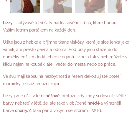
Lizzy
- splývavé letní šaty nadčasového střihu, které budou
Vašim letním parťákem na každý den.
Ušité jsou z hebké a přijmne tkané viskózy, která je sice lehká jako
vánek, ale přesto pevná a odolná. Pod prsy jsou stažené do
gumičky což jim dodá lehce elegantní vibe a tak v nich můžete v
klidu nejen na koupák, ale i večer do mesta nebo do práce.
Ve švu mají kapsu na nezbytnosti a řešení dekoltu jistě potěší
maminky, jelikož umožní kojení.
Lizzy jsme ušili v letní
béžové
, protože kdy jindy si dovolit světle
barvy než teď v létě, že, ale také v oblíbené
hnědé
a výrazněji
barvě
cherry.
A také pár divokých se vzorem - Wild.