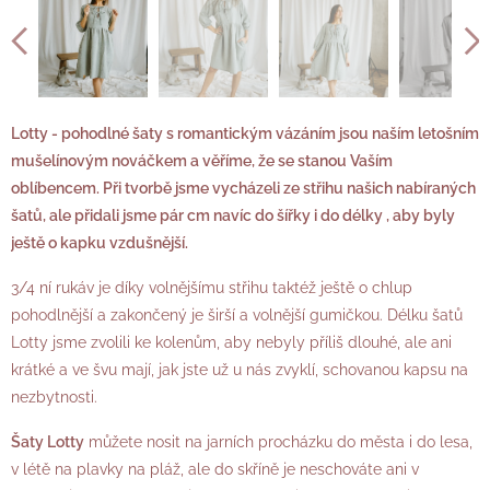
Lotty - pohodlné šaty s romantickým vázáním jsou naším letošním
mušelínovým nováčkem a věříme, že se stanou Vaším
oblíbencem. Při tvorbě jsme vycházeli ze střihu našich nabíraných
šatů, ale přidali jsme pár cm navíc do šířky i do délky , aby byly
ještě o kapku vzdušnější.
3/4 ní rukáv je díky volnějšímu střihu taktéž ještě o chlup
pohodlnější a zakončený je širší a volnější gumičkou. Délku šatů
Lotty jsme zvolili ke kolenům, aby nebyly příliš dlouhé, ale ani
krátké a ve švu mají, jak jste už u nás zvyklí, schovanou kapsu na
nezbytnosti.
Šaty Lotty
můžete nosit na jarních procházku do města i do lesa,
v létě na plavky na pláž, ale do skříně je neschováte ani v